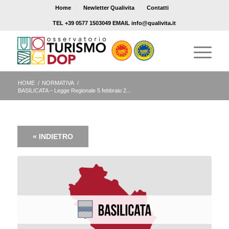
Home
Newletter Qualivita
Contatti
TEL +39 0577 1503049 EMAIL info@qualivita.it
HOME
/
NORMATIVA
/
BASILICATA – Legge Regionale 5 febbraio 2...
« INDIETRO