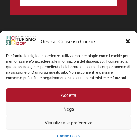
Gestisci Consenso Cookies
In collaborazione ORIGIN ITALIA.
Progetto Turismo DOP. Ricerca, analisi e divulgazione
del turismo enogastronomico dei prodotti DOP IGP
Per fornire le migliori esperienze, utilizziamo tecnologie come i cookie per
italiani.
memorizzare e/o accedere alle informazioni del dispositivo. Il consenso a
Concessione contributo MASAF DM n. 0311719 del
queste tecnologie ci permetterà di elaborare dati come il comportamento di
15/06/2023
navigazione o ID unici su questo sito. Non acconsentire o ritirare il
Concessione contributo MASAF, DM n. 0016662 del
consenso può influire negativamente su alcune caratteristiche e funzioni.
15/01/2025 (CUP J88H24002560007)
Accetta
Nega
Visualizza le preferenze
Cookie Policy
© 2025 Copyright - TurismoDOP