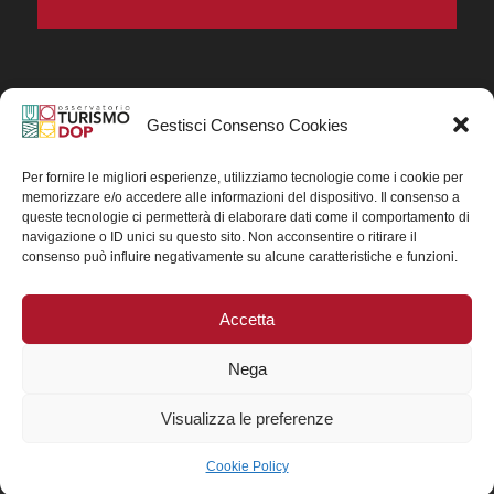
Gestisci Consenso Cookies
In collaborazione ORIGIN ITALIA.
Progetto Turismo DOP. Ricerca, analisi e divulgazione
del turismo enogastronomico dei prodotti DOP IGP
Per fornire le migliori esperienze, utilizziamo tecnologie come i cookie per
italiani.
memorizzare e/o accedere alle informazioni del dispositivo. Il consenso a
Concessione contributo MASAF DM n. 0311719 del
queste tecnologie ci permetterà di elaborare dati come il comportamento di
15/06/2023
navigazione o ID unici su questo sito. Non acconsentire o ritirare il
Concessione contributo MASAF, DM n. 0016662 del
consenso può influire negativamente su alcune caratteristiche e funzioni.
15/01/2025 (CUP J88H24002560007)
Accetta
Nega
Visualizza le preferenze
Cookie Policy
© 2025 Copyright - TurismoDOP