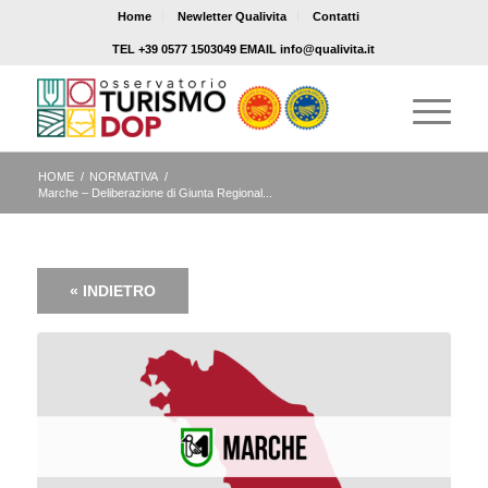
Home
Newletter Qualivita
Contatti
TEL +39 0577 1503049 EMAIL info@qualivita.it
HOME
/
NORMATIVA
/
Marche – Deliberazione di Giunta Regional...
« INDIETRO