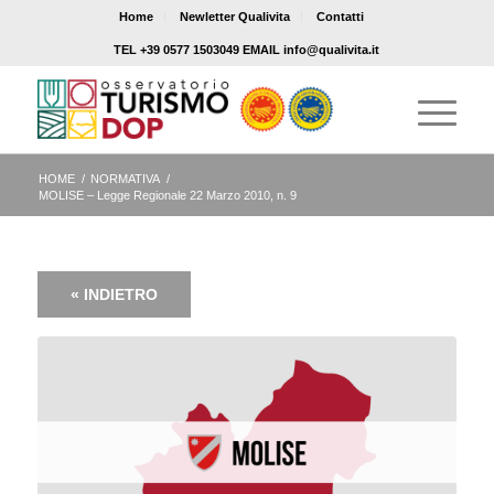
Home
Newletter Qualivita
Contatti
TEL +39 0577 1503049 EMAIL info@qualivita.it
HOME
/
NORMATIVA
/
MOLISE – Legge Regionale 22 Marzo 2010, n. 9
« INDIETRO