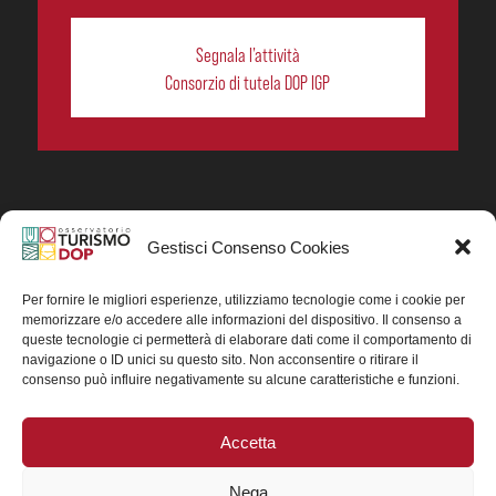
Segnala l’attività
Consorzio di tutela DOP IGP
Gestisci Consenso Cookies
In collaborazione ORIGIN ITALIA.
Progetto Turismo DOP. Ricerca, analisi e divulgazione
del turismo enogastronomico dei prodotti DOP IGP
Per fornire le migliori esperienze, utilizziamo tecnologie come i cookie per
italiani.
memorizzare e/o accedere alle informazioni del dispositivo. Il consenso a
Concessione contributo MASAF DM n. 0311719 del
queste tecnologie ci permetterà di elaborare dati come il comportamento di
15/06/2023
navigazione o ID unici su questo sito. Non acconsentire o ritirare il
Concessione contributo MASAF, DM n. 0016662 del
consenso può influire negativamente su alcune caratteristiche e funzioni.
15/01/2025 (CUP J88H24002560007)
Accetta
Nega