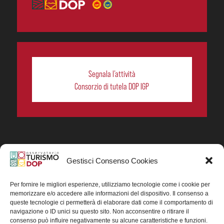
Segnala l’attività
Consorzio di tutela DOP IGP
Gestisci Consenso Cookies
In collaborazione ORIGIN ITALIA.
Progetto Turismo DOP. Ricerca, analisi e divulgazione
del turismo enogastronomico dei prodotti DOP IGP
Per fornire le migliori esperienze, utilizziamo tecnologie come i cookie per
italiani.
memorizzare e/o accedere alle informazioni del dispositivo. Il consenso a
Concessione contributo MASAF DM n. 0311719 del
queste tecnologie ci permetterà di elaborare dati come il comportamento di
15/06/2023
navigazione o ID unici su questo sito. Non acconsentire o ritirare il
Concessione contributo MASAF, DM n. 0016662 del
consenso può influire negativamente su alcune caratteristiche e funzioni.