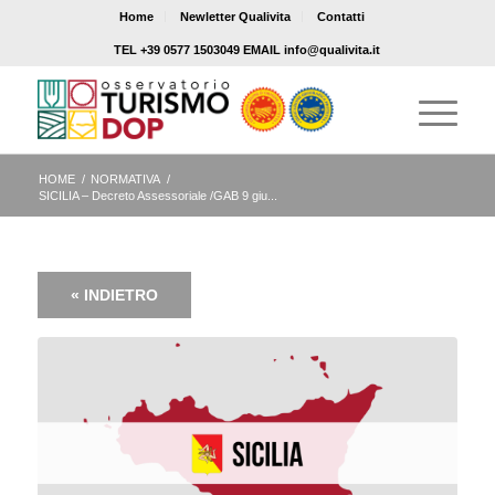
Home
Newletter Qualivita
Contatti
TEL +39 0577 1503049 EMAIL info@qualivita.it
HOME
/
NORMATIVA
/
SICILIA – Decreto Assessoriale /GAB 9 giu...
« INDIETRO