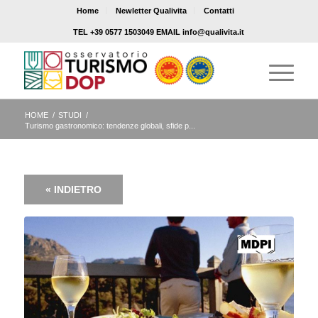
Home
Newletter Qualivita
Contatti
TEL +39 0577 1503049 EMAIL info@qualivita.it
HOME
/
STUDI
/
Turismo gastronomico: tendenze globali, sfide p...
« INDIETRO