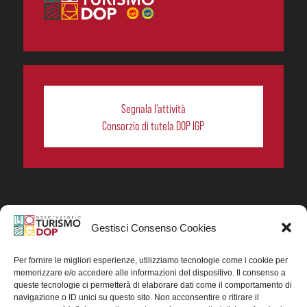
Segnala l’attività
Consorzio di tutela DOP IGP
Gestisci Consenso Cookies
In collaborazione ORIGIN ITALIA.
Progetto Turismo DOP. Ricerca, analisi e divulgazione
del turismo enogastronomico dei prodotti DOP IGP
Per fornire le migliori esperienze, utilizziamo tecnologie come i cookie per
italiani.
memorizzare e/o accedere alle informazioni del dispositivo. Il consenso a
Concessione contributo MASAF DM n. 0311719 del
queste tecnologie ci permetterà di elaborare dati come il comportamento di
15/06/2023
navigazione o ID unici su questo sito. Non acconsentire o ritirare il
Concessione contributo MASAF, DM n. 0016662 del