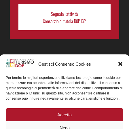
Segnala l’attività
Consorzio di tutela DOP IGP
Gestisci Consenso Cookies
In collaborazione ORIGIN ITALIA.
Progetto Turismo DOP. Ricerca, analisi e divulgazione
del turismo enogastronomico dei prodotti DOP IGP
Per fornire le migliori esperienze, utilizziamo tecnologie come i cookie per
italiani.
memorizzare e/o accedere alle informazioni del dispositivo. Il consenso a
Concessione contributo MASAF DM n. 0311719 del
queste tecnologie ci permetterà di elaborare dati come il comportamento di
15/06/2023
navigazione o ID unici su questo sito. Non acconsentire o ritirare il
Concessione contributo MASAF, DM n. 0016662 del
consenso può influire negativamente su alcune caratteristiche e funzioni.
15/01/2025 (CUP J88H24002560007)
Accetta
Nega