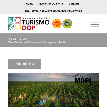
Home
Newletter Qualivita
Contatti
TEL +39 0577 1503049 EMAIL info@qualivita.it
HOME
/
STUDI
/
Wine Tourism—A Sustainable Management Tool for ...
« INDIETRO