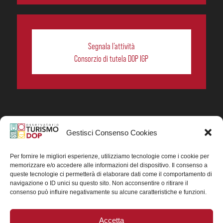
Segnala l’attività
Consorzio di tutela DOP IGP
Gestisci Consenso Cookies
In collaborazione ORIGIN ITALIA.
Progetto Turismo DOP. Ricerca, analisi e divulgazione
del turismo enogastronomico dei prodotti DOP IGP
Per fornire le migliori esperienze, utilizziamo tecnologie come i cookie per
italiani.
memorizzare e/o accedere alle informazioni del dispositivo. Il consenso a
Concessione contributo MASAF DM n. 0311719 del
queste tecnologie ci permetterà di elaborare dati come il comportamento di
15/06/2023
navigazione o ID unici su questo sito. Non acconsentire o ritirare il
Concessione contributo MASAF, DM n. 0016662 del
consenso può influire negativamente su alcune caratteristiche e funzioni.
15/01/2025 (CUP J88H24002560007)
Accetta