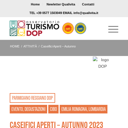
Home
Newletter Qualivita
Contatti
TEL +39 0577 1503049 EMAIL info@qualivita.it
HOME
/
ATTIVITÀ
/
Caseifici Aperti – Autunno
PARMIGIANO REGGIANO DOP
EVENTO, DEGUSTAZIONI
CIBO
EMILIA ROMAGNA, LOMBARDIA
CASEIFICI APERTI – AUTUNNO 2023