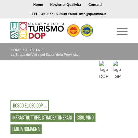
Home
Newletter Qualivita
Contatti
TEL +39 0577 1503049 EMAIL info@qualivita.it
HOME
/
ATTIVITÀ
/
La Strada dei Vini e dei Sapori della Provincia...
BOSCO ELICEO DOP ...
INFRASTRUTTURE, STRADE/ITINERARI
CIBO, VINO
EMILIA ROMAGNA