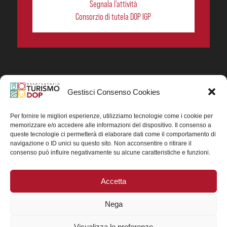
Segnala l’attività
Consorzio di tutela DOP IGP
Gestisci Consenso Cookies
In collaborazione ORIGIN ITALIA.
Progetto Turismo DOP. Ricerca, analisi e divulgazione
del turismo enogastronomico dei prodotti DOP IGP
Per fornire le migliori esperienze, utilizziamo tecnologie come i cookie per
italiani.
memorizzare e/o accedere alle informazioni del dispositivo. Il consenso a
Concessione contributo MASAF DM n. 0311719 del
queste tecnologie ci permetterà di elaborare dati come il comportamento di
15/06/2023
navigazione o ID unici su questo sito. Non acconsentire o ritirare il
Concessione contributo MASAF, DM n. 0016662 del
consenso può influire negativamente su alcune caratteristiche e funzioni.
15/01/2025 (CUP J88H24002560007)
Accetta
Nega
Visualizza le preferenze