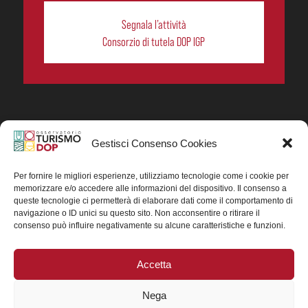
Segnala l’attività
Consorzio di tutela DOP IGP
Gestisci Consenso Cookies
In collaborazione ORIGIN ITALIA.
Progetto Turismo DOP. Ricerca, analisi e divulgazione
del turismo enogastronomico dei prodotti DOP IGP
Per fornire le migliori esperienze, utilizziamo tecnologie come i cookie per
italiani.
memorizzare e/o accedere alle informazioni del dispositivo. Il consenso a
Concessione contributo MASAF DM n. 0311719 del
queste tecnologie ci permetterà di elaborare dati come il comportamento di
15/06/2023
navigazione o ID unici su questo sito. Non acconsentire o ritirare il
Concessione contributo MASAF, DM n. 0016662 del
consenso può influire negativamente su alcune caratteristiche e funzioni.
15/01/2025 (CUP J88H24002560007)
Accetta
Nega