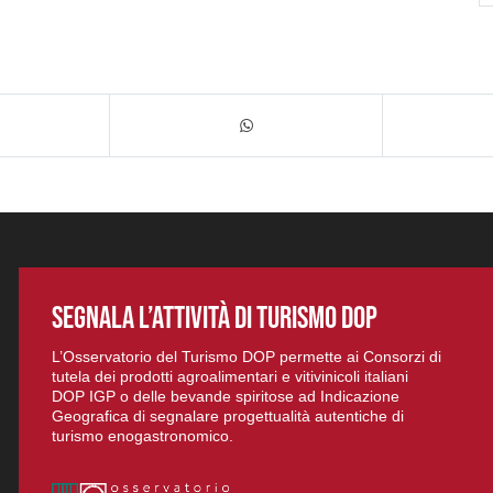
SEGNALA L’ATTIVITÀ DI TURISMO DOP
L’Osservatorio del Turismo DOP permette ai Consorzi di
tutela dei prodotti agroalimentari e vitivinicoli italiani
DOP IGP o delle bevande spiritose ad Indicazione
Geografica di segnalare progettualità autentiche di
turismo enogastronomico.