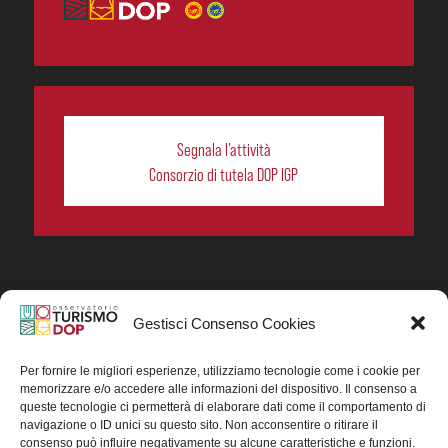
Segnala l’attività
Consorzio di tutela DOP IGP
Gestisci Consenso Cookies
In collaborazione ORIGIN ITALIA.
Progetto Turismo DOP. Ricerca, analisi e divulgazione
del turismo enogastronomico dei prodotti DOP IGP
Per fornire le migliori esperienze, utilizziamo tecnologie come i cookie per
italiani.
memorizzare e/o accedere alle informazioni del dispositivo. Il consenso a
Concessione contributo MASAF DM n. 0311719 del
queste tecnologie ci permetterà di elaborare dati come il comportamento di
15/06/2023
navigazione o ID unici su questo sito. Non acconsentire o ritirare il
Concessione contributo MASAF, DM n. 0016662 del
consenso può influire negativamente su alcune caratteristiche e funzioni.