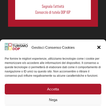
Segnala l’attività
Consorzio di tutela DOP IGP
Gestisci Consenso Cookies
In collaborazione ORIGIN ITALIA.
Progetto Turismo DOP. Ricerca, analisi e divulgazione
del turismo enogastronomico dei prodotti DOP IGP
Per fornire le migliori esperienze, utilizziamo tecnologie come i cookie per
italiani.
memorizzare e/o accedere alle informazioni del dispositivo. Il consenso a
Concessione contributo MASAF DM n. 0311719 del
queste tecnologie ci permetterà di elaborare dati come il comportamento di
15/06/2023
navigazione o ID unici su questo sito. Non acconsentire o ritirare il
Concessione contributo MASAF, DM n. 0016662 del
consenso può influire negativamente su alcune caratteristiche e funzioni.
15/01/2025 (CUP J88H24002560007)
Accetta
Nega