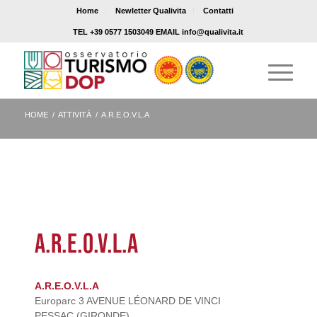
Home
Newletter Qualivita
Contatti
TEL +39 0577 1503049 EMAIL info@qualivita.it
HOME
/
ATTIVITÀ
/
A.R.E.O.V.L.A
A.R.E.O.V.L.A
A.R.E.O.V.L.A
Europarc 3 AVENUE LÉONARD DE VINCI
PESSAC (GIRONDE)