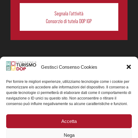
Segnala l’attività
Consorzio di tutela DOP IGP
Gestisci Consenso Cookies
In collaborazione ORIGIN ITALIA.
Progetto Turismo DOP. Ricerca, analisi e divulgazione
del turismo enogastronomico dei prodotti DOP IGP
Per fornire le migliori esperienze, utilizziamo tecnologie come i cookie per
italiani.
memorizzare e/o accedere alle informazioni del dispositivo. Il consenso a
Concessione contributo MASAF DM n. 0311719 del
queste tecnologie ci permetterà di elaborare dati come il comportamento di
15/06/2023
navigazione o ID unici su questo sito. Non acconsentire o ritirare il
Concessione contributo MASAF, DM n. 0016662 del
consenso può influire negativamente su alcune caratteristiche e funzioni.
15/01/2025 (CUP J88H24002560007)
Accetta
Nega