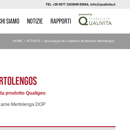
TEL +39 0577 1503049 EMAIL info@qualivita.it
CHI SIAMO
NOTIZIE
RAPPORTI
HOME
/
ATTIVITÀ
/
Associação de Criadores de Bovinos Mertolengos
ERTOLENGOS
a prodotto Qualigeo
arne Mertolenga DOP