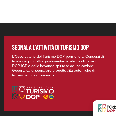
SEGNALA L’ATTIVITÀ DI TURISMO DOP
L’Osservatorio del Turismo DOP permette ai Consorzi di
tutela dei prodotti agroalimentari e vitivinicoli italiani
DOP IGP o delle bevande spiritose ad Indicazione
Geografica di segnalare progettualità autentiche di
turismo enogastronomico.