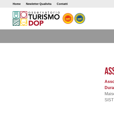
Home
Newletter Qualivita
Contatti
AS
Asso
Dur
Maiso
SIS