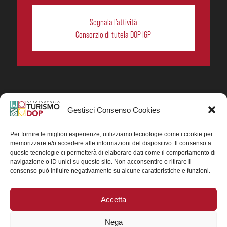
Segnala l’attività
Consorzio di tutela DOP IGP
Gestisci Consenso Cookies
In collaborazione ORIGIN ITALIA.
Progetto Turismo DOP. Ricerca, analisi e divulgazione
del turismo enogastronomico dei prodotti DOP IGP
Per fornire le migliori esperienze, utilizziamo tecnologie come i cookie per
italiani.
memorizzare e/o accedere alle informazioni del dispositivo. Il consenso a
Concessione contributo MASAF DM n. 0311719 del
queste tecnologie ci permetterà di elaborare dati come il comportamento di
15/06/2023
navigazione o ID unici su questo sito. Non acconsentire o ritirare il
Concessione contributo MASAF, DM n. 0016662 del
consenso può influire negativamente su alcune caratteristiche e funzioni.
15/01/2025 (CUP J88H24002560007)
Accetta
Nega