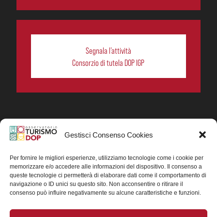
Segnala l’attività
Consorzio di tutela DOP IGP
Gestisci Consenso Cookies
In collaborazione ORIGIN ITALIA.
Progetto Turismo DOP. Ricerca, analisi e divulgazione
del turismo enogastronomico dei prodotti DOP IGP
Per fornire le migliori esperienze, utilizziamo tecnologie come i cookie per
italiani.
memorizzare e/o accedere alle informazioni del dispositivo. Il consenso a
Concessione contributo MASAF DM n. 0311719 del
queste tecnologie ci permetterà di elaborare dati come il comportamento di
15/06/2023
navigazione o ID unici su questo sito. Non acconsentire o ritirare il
Concessione contributo MASAF, DM n. 0016662 del
consenso può influire negativamente su alcune caratteristiche e funzioni.
15/01/2025 (CUP J88H24002560007)