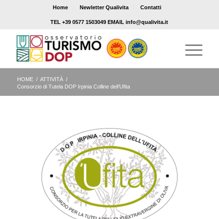
Home
Newletter Qualivita
Contatti
TEL +39 0577 1503049 EMAIL info@qualivita.it
HOME
/
ATTIVITÀ
/
Consorzio di Tutela DOP Irpinia Colline dell’Ufita