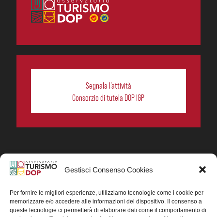
Segnala l’attività
Consorzio di tutela DOP IGP
Gestisci Consenso Cookies
In collaborazione ORIGIN ITALIA.
Progetto Turismo DOP. Ricerca, analisi e divulgazione
del turismo enogastronomico dei prodotti DOP IGP
Per fornire le migliori esperienze, utilizziamo tecnologie come i cookie per
italiani.
memorizzare e/o accedere alle informazioni del dispositivo. Il consenso a
Concessione contributo MASAF DM n. 0311719 del
queste tecnologie ci permetterà di elaborare dati come il comportamento di
15/06/2023