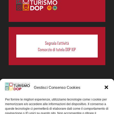
Segnala l’attività
Consorzio di tutela DOP IGP
Gestisci Consenso Cookies
In collaborazione ORIGIN ITALIA.
Progetto Turismo DOP. Ricerca, analisi e divulgazione
del turismo enogastronomico dei prodotti DOP IGP
Per fornire le migliori esperienze, utilizziamo tecnologie come i cookie per
italiani.
memorizzare e/o accedere alle informazioni del dispositivo. Il consenso a
Concessione contributo MASAF DM n. 0311719 del
queste tecnologie ci permetterà di elaborare dati come il comportamento di
15/06/2023
navigazione o ID unici su questo sito. Non acconsentire o ritirare il