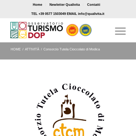
Home
Newletter Qualivita
Contatti
TEL +39 0577 1503049 EMAIL info@qualivita.it
HOME
/
ATTIVITÀ
/
Consorzio Tutela Cioccolato di Modica