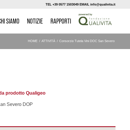
TEL +39 0577 1503049 EMAIL info@qualivita.it
CHI SIAMO
NOTIZIE
RAPPORTI
HOME
/
ATTIVITÀ
/
Consorzio Tutela Vini DOC San Severo
a prodotto Qualigeo
an Severo DOP