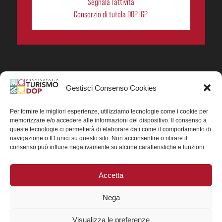
Segnala l’attività
Consorzio di tutela DOP IGP
Gestisci Consenso Cookies
In collaborazione ORIGIN ITALIA.
Progetto Turismo DOP. Ricerca, analisi e divulgazione
del turismo enogastronomico dei prodotti DOP IGP
Per fornire le migliori esperienze, utilizziamo tecnologie come i cookie per
italiani.
memorizzare e/o accedere alle informazioni del dispositivo. Il consenso a
Concessione contributo MASAF DM n. 0311719 del
queste tecnologie ci permetterà di elaborare dati come il comportamento di
15/06/2023
navigazione o ID unici su questo sito. Non acconsentire o ritirare il
Concessione contributo MASAF, DM n. 0016662 del
consenso può influire negativamente su alcune caratteristiche e funzioni.
15/01/2025 (CUP J88H24002560007)
Accetta
Nega
Visualizza le preferenze