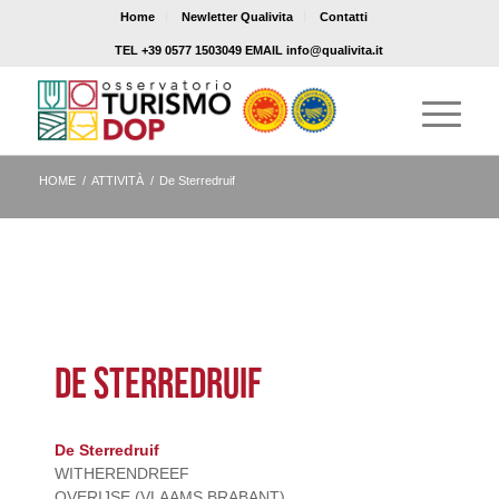
Home
Newletter Qualivita
Contatti
TEL +39 0577 1503049 EMAIL info@qualivita.it
HOME
/
ATTIVITÀ
/
De Sterredruif
DE STERREDRUIF
De Sterredruif
WITHERENDREEF
OVERIJSE (VLAAMS BRABANT)