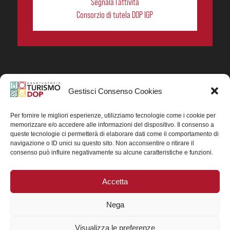
Segnala l’attività
Consorzio di tutela DOP IGP
Gestisci Consenso Cookies
In collaborazione ORIGIN ITALIA.
Progetto Turismo DOP. Ricerca, analisi e divulgazione
del turismo enogastronomico dei prodotti DOP IGP
Per fornire le migliori esperienze, utilizziamo tecnologie come i cookie per
italiani.
memorizzare e/o accedere alle informazioni del dispositivo. Il consenso a
Concessione contributo MASAF DM n. 0311719 del
queste tecnologie ci permetterà di elaborare dati come il comportamento di
15/06/2023
navigazione o ID unici su questo sito. Non acconsentire o ritirare il
Concessione contributo MASAF, DM n. 0016662 del
consenso può influire negativamente su alcune caratteristiche e funzioni.
15/01/2025 (CUP J88H24002560007)
Accetta
Nega
Visualizza le preferenze