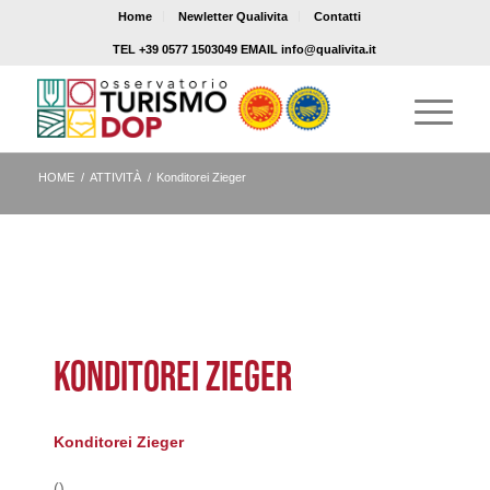
Home
Newletter Qualivita
Contatti
TEL +39 0577 1503049 EMAIL info@qualivita.it
HOME
/
ATTIVITÀ
/
Konditorei Zieger
KONDITOREI ZIEGER
Konditorei Zieger
()