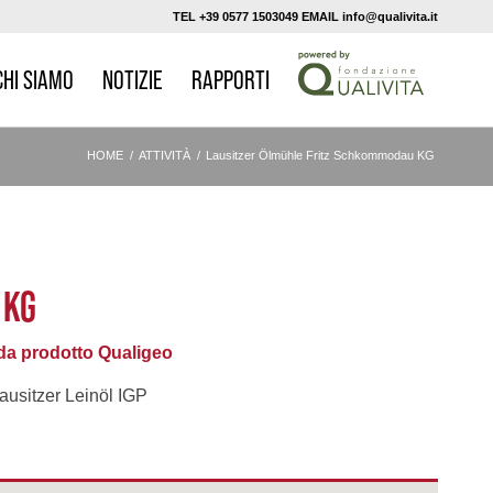
TEL +39 0577 1503049 EMAIL info@qualivita.it
CHI SIAMO
NOTIZIE
RAPPORTI
HOME
/
ATTIVITÀ
/
Lausitzer Ölmühle Fritz Schkommodau KG
 KG
a prodotto Qualigeo
ausitzer Leinöl IGP