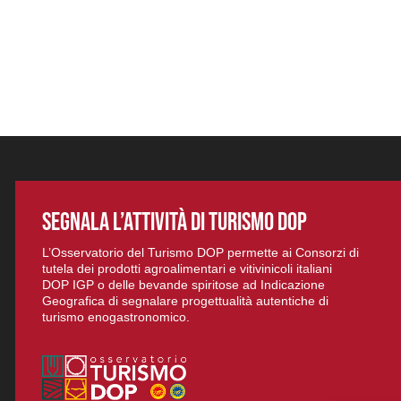
SEGNALA L’ATTIVITÀ DI TURISMO DOP
L’Osservatorio del Turismo DOP permette ai Consorzi di
tutela dei prodotti agroalimentari e vitivinicoli italiani
DOP IGP o delle bevande spiritose ad Indicazione
Geografica di segnalare progettualità autentiche di
turismo enogastronomico.