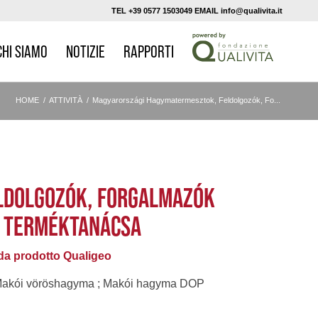
TEL +39 0577 1503049 EMAIL info@qualivita.it
CHI SIAMO
NOTIZIE
RAPPORTI
HOME
/
ATTIVITÀ
/
Magyarországi Hagymatermesztok, Feldolgozók, Fo...
LDOLGOZÓK, FORGALMAZÓK
S TERMÉKTANÁCSA
a prodotto Qualigeo
akói vöröshagyma ; Makói hagyma DOP