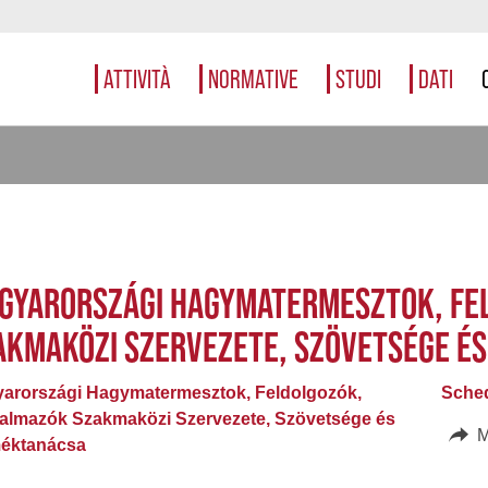
ATTIVITÀ
NORMATIVE
STUDI
DATI
GYARORSZÁGI HAGYMATERMESZTOK, FE
AKMAKÖZI SZERVEZETE, SZÖVETSÉGE É
arországi Hagymatermesztok, Feldolgozók,
Sched
almazók Szakmaközi Szervezete, Szövetsége és
M
éktanácsa