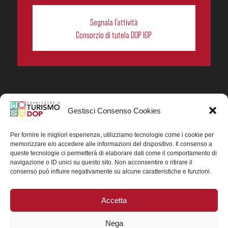
Segnala l’attività
Consorzio di tutela DOP IGP
Gestisci Consenso Cookies
In collaborazione ORIGIN ITALIA.
Progetto Turismo DOP. Ricerca, analisi e divulgazione
del turismo enogastronomico dei prodotti DOP IGP
Per fornire le migliori esperienze, utilizziamo tecnologie come i cookie per
italiani.
memorizzare e/o accedere alle informazioni del dispositivo. Il consenso a
Concessione contributo MASAF DM n. 0311719 del
queste tecnologie ci permetterà di elaborare dati come il comportamento di
15/06/2023
navigazione o ID unici su questo sito. Non acconsentire o ritirare il
Concessione contributo MASAF, DM n. 0016662 del
consenso può influire negativamente su alcune caratteristiche e funzioni.
15/01/2025 (CUP J88H24002560007)
Accetta
Nega