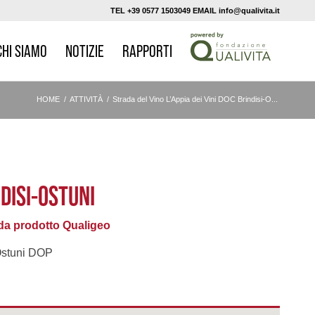
TEL +39 0577 1503049 EMAIL info@qualivita.it
CHI SIAMO
NOTIZIE
RAPPORTI
HOME
/
ATTIVITÀ
/
Strada del Vino L’Appia dei Vini DOC Brindisi-O...
NDISI-OSTUNI
a prodotto Qualigeo
stuni DOP