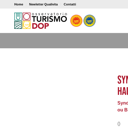
Home
Newletter Qualivita
Contatti
SY
HA
Synd
ou B
()