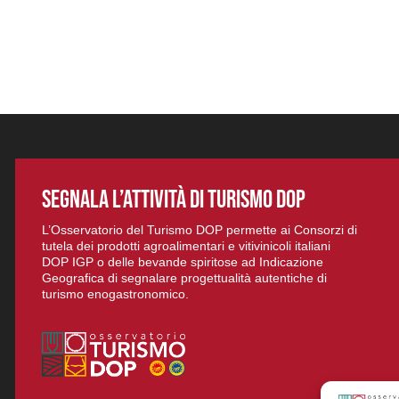
SEGNALA L’ATTIVITÀ DI TURISMO DOP
L’Osservatorio del Turismo DOP permette ai Consorzi di
tutela dei prodotti agroalimentari e vitivinicoli italiani
DOP IGP o delle bevande spiritose ad Indicazione
Geografica di segnalare progettualità autentiche di
turismo enogastronomico.