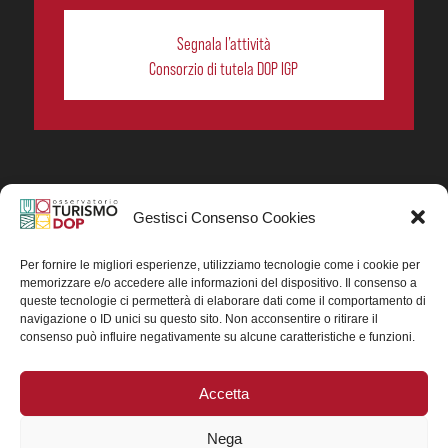
Segnala l’attività
Consorzio di tutela DOP IGP
Gestisci Consenso Cookies
In collaborazione ORIGIN ITALIA.
Progetto Turismo DOP. Ricerca, analisi e divulgazione
del turismo enogastronomico dei prodotti DOP IGP
Per fornire le migliori esperienze, utilizziamo tecnologie come i cookie per
italiani.
memorizzare e/o accedere alle informazioni del dispositivo. Il consenso a
Concessione contributo MASAF DM n. 0311719 del
queste tecnologie ci permetterà di elaborare dati come il comportamento di
15/06/2023
navigazione o ID unici su questo sito. Non acconsentire o ritirare il
Concessione contributo MASAF, DM n. 0016662 del
consenso può influire negativamente su alcune caratteristiche e funzioni.
15/01/2025 (CUP J88H24002560007)
Accetta
Nega