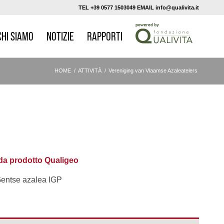
TEL +39 0577 1503049 EMAIL info@qualivita.it
CHI SIAMO
NOTIZIE
RAPPORTI
HOME
/
ATTIVITÀ
/
Vereniging van Vlaamse Azaleatelers
a prodotto Qualigeo
entse azalea IGP