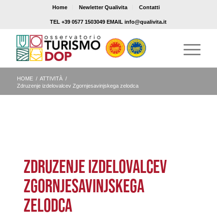
Home
Newletter Qualivita
Contatti
TEL +39 0577 1503049 EMAIL info@qualivita.it
HOME
/
ATTIVITÀ
/
Zdruzenje izdelovalcev Zgornjesavinjskega zelodca
ZDRUZENJE IZDELOVALCEV
ZGORNJESAVINJSKEGA
ZELODCA