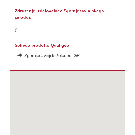
Zdruzenje izdelovalcev Zgornjesavinjskega
zelodca
()
Scheda prodotto Qualigeo
Zgornjesavinjski želodec IGP