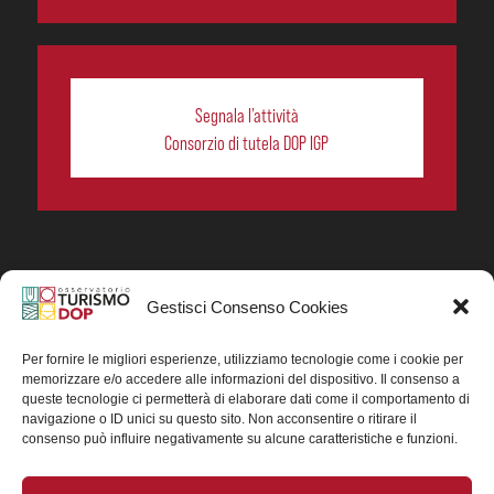
Segnala l’attività
Consorzio di tutela DOP IGP
Gestisci Consenso Cookies
In collaborazione ORIGIN ITALIA.
Progetto Turismo DOP. Ricerca, analisi e divulgazione
del turismo enogastronomico dei prodotti DOP IGP
Per fornire le migliori esperienze, utilizziamo tecnologie come i cookie per
italiani.
memorizzare e/o accedere alle informazioni del dispositivo. Il consenso a
Concessione contributo MASAF DM n. 0311719 del
queste tecnologie ci permetterà di elaborare dati come il comportamento di
15/06/2023
navigazione o ID unici su questo sito. Non acconsentire o ritirare il
Concessione contributo MASAF, DM n. 0016662 del
consenso può influire negativamente su alcune caratteristiche e funzioni.
15/01/2025 (CUP J88H24002560007)