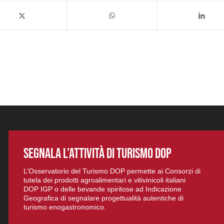
SEGNALA L’ATTIVITÀ DI TURISMO DOP
L’Osservatorio del Turismo DOP permette ai Consorzi di
tutela dei prodotti agroalimentari e vitivinicoli italiani
DOP IGP o delle bevande spiritose ad Indicazione
Geografica di segnalare progettualità autentiche di
turismo enogastronomico.