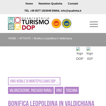
Home
Newletter Qualivita
Contatti
TEL +39 0577 1503049 EMAIL info@qualivita.it
HOME
/
ATTIVITÀ
/
Bonifica Leopoldina in Valdichiana
VINO NOBILE DI MONTEPULCIANO DOP ...
VALORIZZAZIONE, PAESAGGI RURALI
VINO
TOSCANA
BONIFICA LEOPOLDINA IN VALDICHIANA