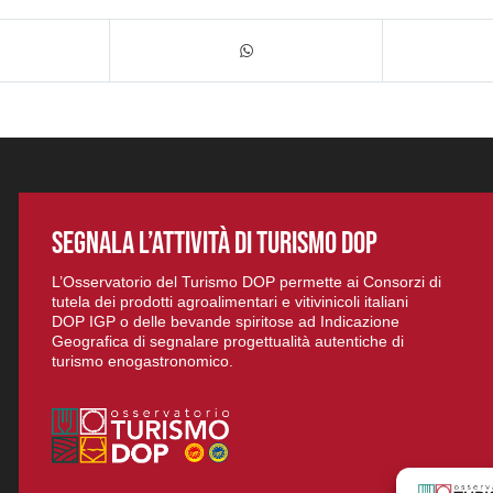
SEGNALA L’ATTIVITÀ DI TURISMO DOP
L’Osservatorio del Turismo DOP permette ai Consorzi di
tutela dei prodotti agroalimentari e vitivinicoli italiani
DOP IGP o delle bevande spiritose ad Indicazione
Geografica di segnalare progettualità autentiche di
turismo enogastronomico.