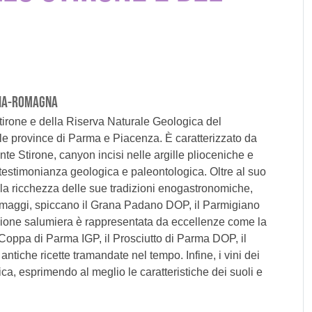
ILIA-ROMAGNA
 Stirone e della Riserva Naturale Geologica del
a le province di Parma e Piacenza. È caratterizzato da
te Stirone, canyon incisi nelle argille plioceniche e
 testimonianza geologica e paleontologica. Oltre al suo
er la ricchezza delle sue tradizioni enogastronomiche,
i formaggi, spiccano il Grana Padano DOP, il Parmigiano
ione salumiera è rappresentata da eccellenze come la
oppa di Parma IGP, il Prosciutto di Parma DOP, il
ntiche ricette tramandate nel tempo. Infine, i vini dei
a, esprimendo al meglio le caratteristiche dei suoli e